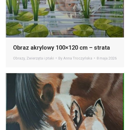
Obraz akrylowy 100×120 cm – strata
Obrazy
,
Zwierzęta i ptaki
By
Anna Troczyńska
8 maja 2026