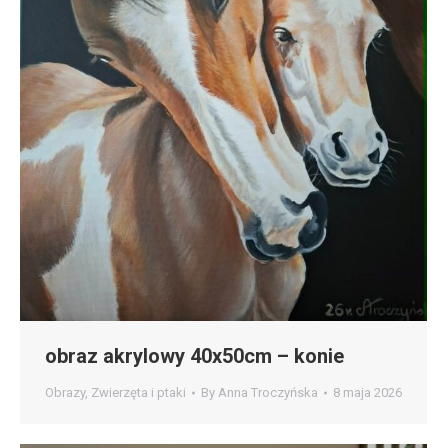
obraz akrylowy 40x50cm – konie
Obrazy
,
Zwierzęta i ptaki
By
Anna Troczyńska
8 maja 2026