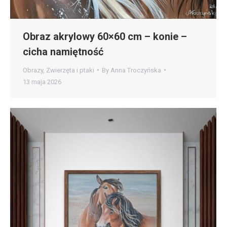
Obraz akrylowy 60×60 cm – konie –
cicha namiętność
Obrazy
,
Zwierzęta i ptaki
By
Anna Troczyńska
13 maja 2026