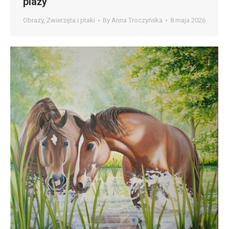
plaży
Obrazy
,
Zwierzęta i ptaki
By
Anna Troczyńska
8 maja 2026