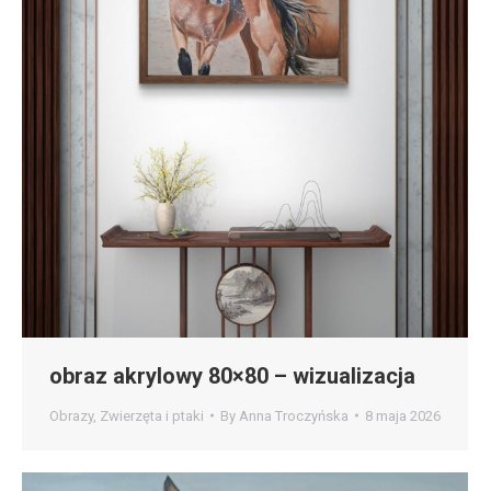
obraz akrylowy 80×80 – wizualizacja
Obrazy
,
Zwierzęta i ptaki
By
Anna Troczyńska
8 maja 2026