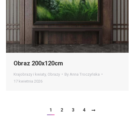
Obraz 200x120cm
Krajobrazy i kwiaty
,
Obrazy
By
Anna Troczyńska
17 kwietnia 2026
1
2
3
4