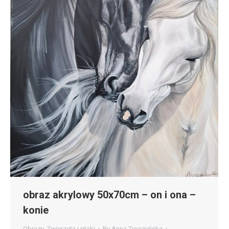
obraz akrylowy 50x70cm – on i ona –
konie
Obrazy
,
Zwierzęta i ptaki
By
Anna Troczyńska