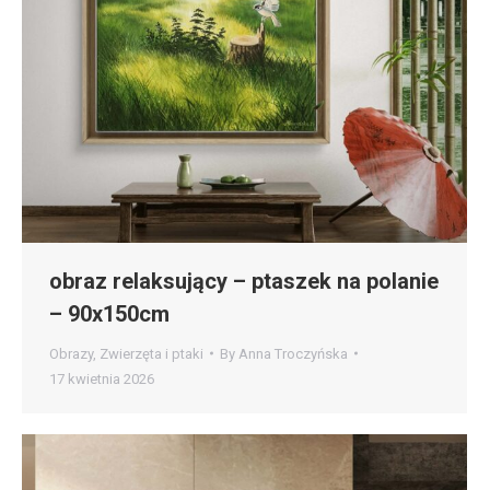
obraz relaksujący – ptaszek na polanie
– 90x150cm
Obrazy
,
Zwierzęta i ptaki
By
Anna Troczyńska
17 kwietnia 2026