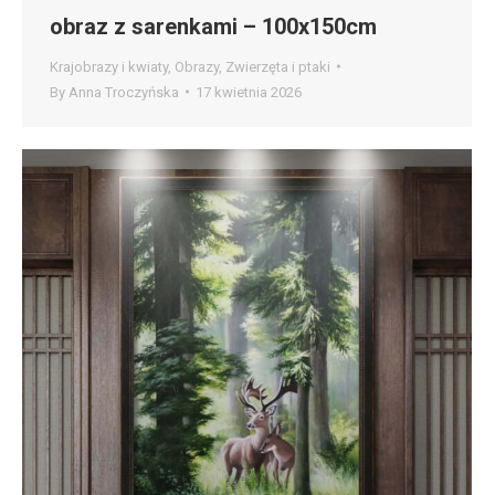
obraz z sarenkami – 100x150cm
Krajobrazy i kwiaty
,
Obrazy
,
Zwierzęta i ptaki
By
Anna Troczyńska
17 kwietnia 2026