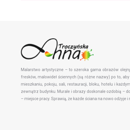
Malarstwo artystyczne – to szeroka gama obrazów olejny
fresków, malowideł ściennych (są różne nazwy) po to, a
mieszkaniu, pokoju, sali, restauracji, bloku, hotelu i każ
zewnątrz budynku. Murale i obrazy doskonale ozdobią – do
– miejsce pracy. Sprawią, że każde ściana na nowo odżyje i