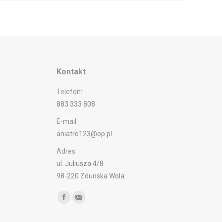
Kontakt
Telefon:
883 333 808
E-mail:
aniatro123@op.pl
Adres:
ul. Juliusza 4/8
98-220 Zduńska Wola
Find us on:
Facebook
Mail