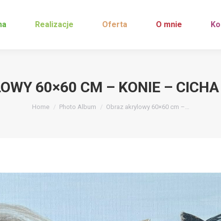
na
Realizacje
Oferta
O mnie
Ko
OWY 60×60 CM – KONIE – CICH
You are here:
Home
Photo Album
Obraz akrylowy 60×60 cm –…