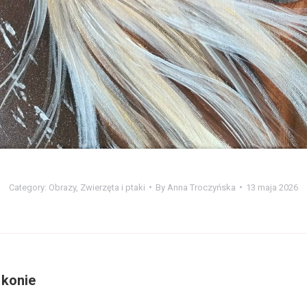
Category:
Obrazy
,
Zwierzęta i ptaki
By
Anna Troczyńska
13 maja 2026
 konie
Next
album: