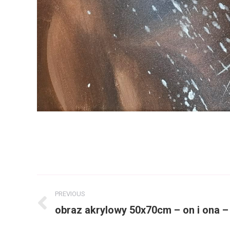
Album
PREVIOUS
navigation
obraz akrylowy 50x70cm – on i ona –
Previous
album: