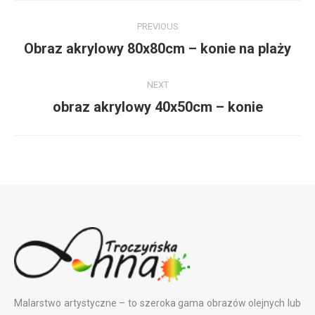
Album
PREVIOUS
navigation
Obraz akrylowy 80x80cm – konie na plaży
Previous
album:
NEXT
obraz akrylowy 40x50cm – konie
Next
album:
Malarstwo artystyczne – to szeroka gama obrazów olejnych lub