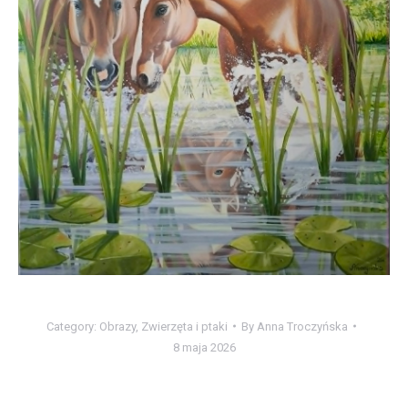
Category:
Obrazy
,
Zwierzęta i ptaki
By
Anna Troczyńska
8 maja 2026