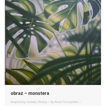
obraz – monstera
Krajobrazy i kwiaty
,
Obrazy
By
Anna Troczyńska