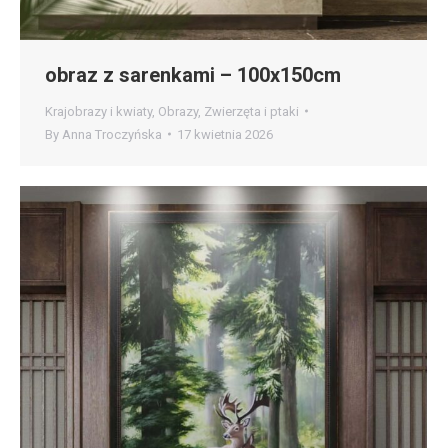
obraz z sarenkami – 100x150cm
Krajobrazy i kwiaty
,
Obrazy
,
Zwierzęta i ptaki
By
Anna Troczyńska
17 kwietnia 2026