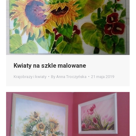
Kwiaty na szkle malowane
Krajobrazy i kwiaty
By
Anna Troczyńska
21 maja 2019