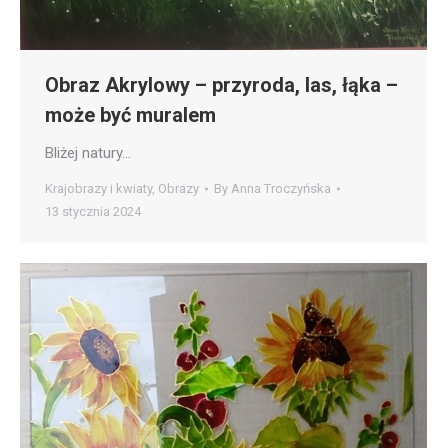
Obraz Akrylowy – przyroda, las, łąka –
może być muralem
Bliżej natury…
Krajobrazy i kwiaty
,
Obrazy
By
Anna Troczyńska
13 stycznia 2024