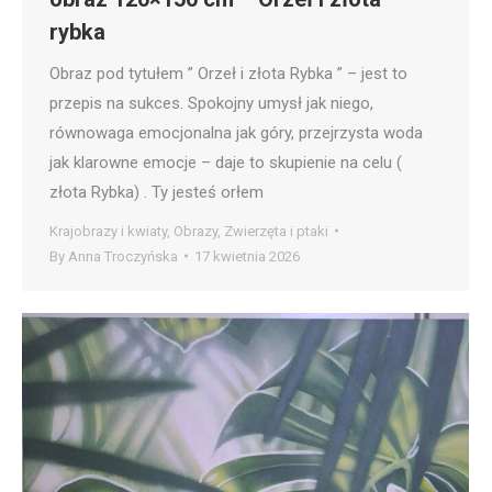
rybka
Obraz pod tytułem ” Orzeł i złota Rybka ” – jest to
przepis na sukces. Spokojny umysł jak niego,
równowaga emocjonalna jak góry, przejrzysta woda
jak klarowne emocje – daje to skupienie na celu (
złota Rybka) . Ty jesteś orłem
Krajobrazy i kwiaty
,
Obrazy
,
Zwierzęta i ptaki
By
Anna Troczyńska
17 kwietnia 2026