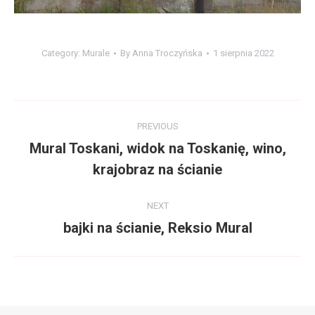
Category:
Murale
By
Anna Troczyńska
1 sierpnia 2022
Album
PREVIOUS
navigation
Mural Toskani, widok na Toskanię, wino,
Previous
krajobraz na ścianie
album:
NEXT
bajki na ścianie, Reksio Mural
Next
album: