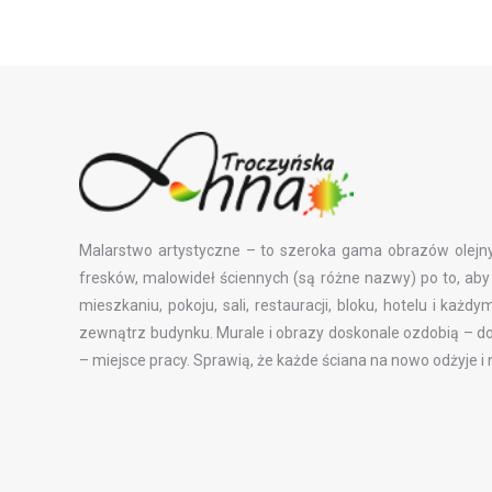
Malarstwo artystyczne – to szeroka gama obrazów olejny
fresków, malowideł ściennych (są różne nazwy) po to, a
mieszkaniu, pokoju, sali, restauracji, bloku, hotelu i każ
zewnątrz budynku. Murale i obrazy doskonale ozdobią – do
– miejsce pracy. Sprawią, że każde ściana na nowo odżyje i