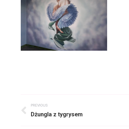
Album
PREVIOUS
navigation
Dżungla z tygrysem
Previous
album: