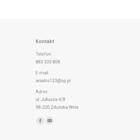
Kontakt
Telefon:
883 333 808
E-mail:
aniatro123@op.pl
Adres:
ul. Juliusza 4/8
98-220 Zduńska Wola
Find us on:
Facebook
Mail