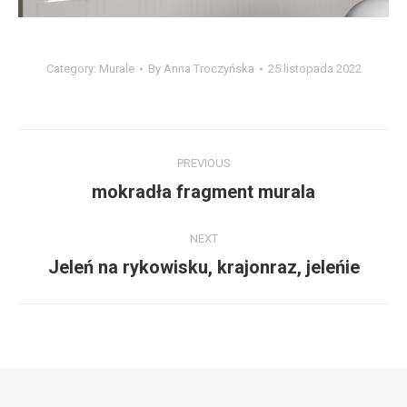
Category:
Murale
By
Anna Troczyńska
25 listopada 2022
Album
PREVIOUS
navigation
mokradła fragment murala
Previous
album:
NEXT
Jeleń na rykowisku, krajonraz, jeleńie
Next
album: