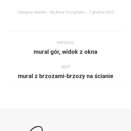
Category:
Murale
By
Anna Troczyńska
7 grudnia 2020
Album
PREVIOUS
navigation
mural gór, widok z okna
Previous
album:
NEXT
mural z brzozami-brzozy na ścianie
Next
album: