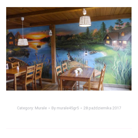
Category:
Murale
By
murale45gr5
28 października 2017
Album