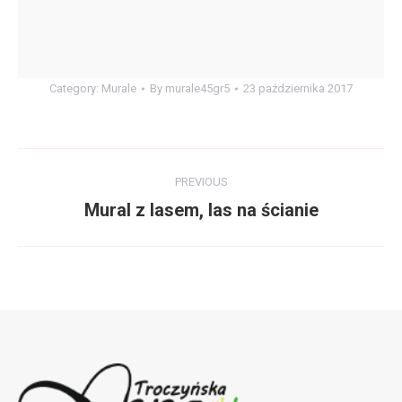
Category:
Murale
By
murale45gr5
23 października 2017
Album
PREVIOUS
navigation
Mural z lasem, las na ścianie
Previous
album: