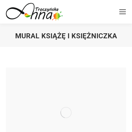
MURAL KSIĄŻĘ I KSIĘŻNICZKA
You are here: