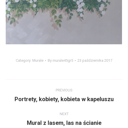
Category:
Murale
By
murale45gr5
23 października 2017
Album
PREVIOUS
navigation
Portrety, kobiety, kobieta w kapeluszu
Previous
album:
NEXT
Mural z lasem, las na ścianie
Next